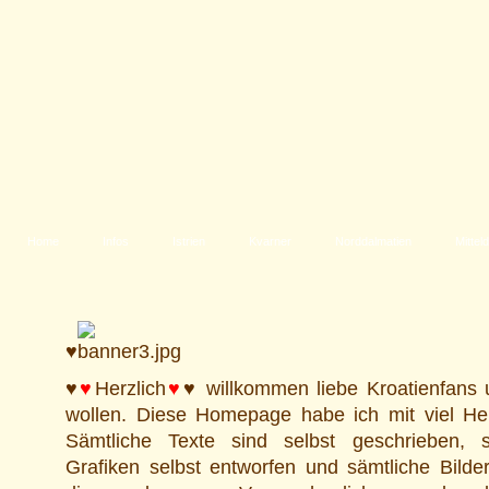
Home
Infos
Istrien
Kvarner
Norddalmatien
Mittel
♥
♥
♥
Herzlich
♥
♥ willkommen liebe Kroatienfans 
wollen. Diese Homepage habe ich mit viel Her
Sämtliche Texte sind selbst geschrieben, 
Grafiken selbst entworfen und sämtliche Bilde