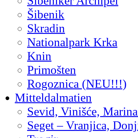
Šibeniker Archipel
Šibenik
Skradin
Nationalpark Krka
Knin
Primošten
Rogoznica (NEU!!!)
Mitteldalmatien
Sevid, Vinišće, Marina
Seget – Vranjica, Don