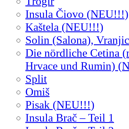
Trogir
Insula Čiovo (NEU!!!)
Kaštela (NEU!!!)
Solin (Salona), Vranji
Die nördliche Cetina (
Hrvace und Rumin) (N
Split
Omiš
Pisak (NEU!!!)
Insula Brač – Teil 1