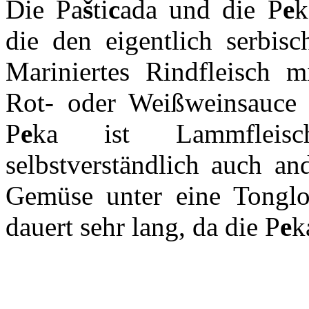
Die Pa
š
ti
c
ada und die P
e
k
die den eigentlich serbis
Mariniertes Rindfleisch 
Rot- oder Weißweinsauce 
P
e
ka ist Lammfleisch
selbstverständlich auch an
Gemüse unter eine Tonglo
dauert sehr lang, da die P
e
k