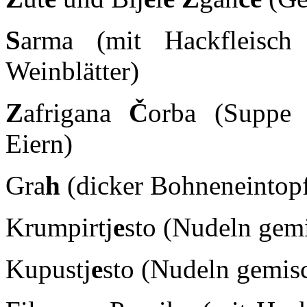
S
arma (mit Hackfleisch
Weinblätter)
Z
afrigana
Č
orba (Suppe
Eiern)
Gra
h
(dicker Bohneneintopf
Krumpirtj
e
sto (Nudeln gemi
Kupustj
e
sto (Nudeln gemisc