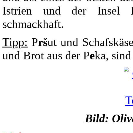
Istrien und der Insel 
schmackhaft.
Tipp:
P
rš
ut und Schafskäs
und Brot aus der P
e
ka, sind
Bild: Oli