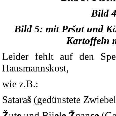
Bild 
Bild 5: mit Pr
šut und Kä
Kartoffeln 
Leider fehlt auf den Spei
Hausmannskost,
wie z.B.:
Satara
š
(gedünstete Zwiebel
Ž
ut
e
und Bij
e
l
e
Ž
gan
ce
(Ge