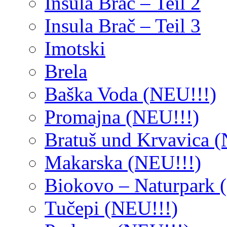
Insula Brač – Teil 2
Insula Brač – Teil 3
Imotski
Brela
Baška Voda (NEU!!!)
Promajna (NEU!!!)
Bratuš und Krvavica (
Makarska (NEU!!!)
Biokovo – Naturpark 
Tučepi (NEU!!!)