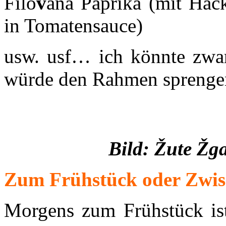
Filo
v
ana Paprika (mit Hack
in Tomatensauce)
usw. usf… ich könnte zwar 
würde den Rahmen sprengen
Bild:
Žut
e
Žg
Zum Frühstück oder Zwi
Morgens zum Frühstück is