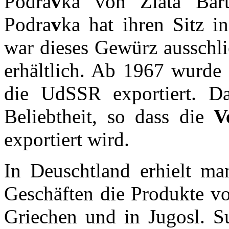
Podra
v
ka von Zlata Bar
Podra
v
ka hat ihren Sitz i
war dieses Gewürz ausschli
erhältlich. Ab 1967 wurde
die UdSSR exportiert. Da
Beliebtheit, so dass die
V
exportiert wird.
In Deuschtland erhielt m
Geschäften die Produkte v
Griechen und in Jugosl. Su