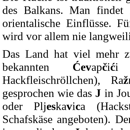
des Balkans. Man findet it
orientalische Einflüsse. F
wird vor allem nie langweil
Das Land hat viel mehr zu
bekannten
Ćev
ap
č
i
ć
i
Hackfleischröllchen), Ra
ž
gesprochen wie das
J
in Jou
oder Plj
es
ka
v
i
c
a (Hacks
Schafskäse angeboten). D