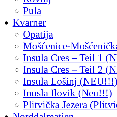
Pula
Kvarner
Opatija
Mošćenice-Mošćeničk
Insula Cres – Teil 1 (
Insula Cres – Teil 2 (
Insula Lošinj (NEU!!!
Inusla Ilovik (Neu!!!)
Plitvička Jezera (Plitv
Norddalmatien