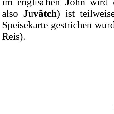
im englischen
J
ohn wird
also
J
u
vätch
) ist teilwei
Speisekarte gestrichen wurd
Reis).