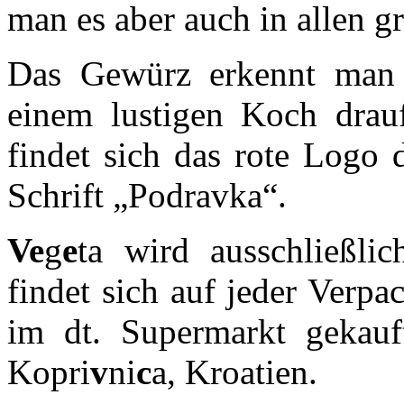
man es aber auch in allen 
Das Gewürz erkennt man 
einem lustigen Koch dra
findet sich das rote Logo
Schrift „Podravka“.
Ve
g
e
ta wird ausschließli
findet sich auf jeder Verp
im dt. Supermarkt gekauft)
Kopri
v
ni
c
a, Kroatien.