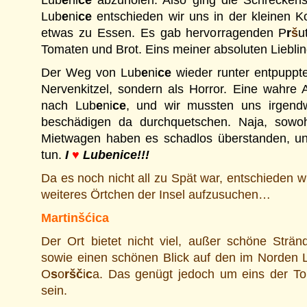
Lub
e
ni
ce
abzuholen. Also ging die Schreckensf
Lub
e
ni
ce
entschieden wir uns in der kleinen 
etwas zu Essen. Es gab hervorragenden P
r
š
u
Tomaten und Brot. Eins meiner absoluten Lieblin
Der Weg von Lub
e
ni
ce
wieder runter entpuppte
Nervenkitzel, sondern als Horror. Eine wahre 
nach Lub
e
ni
ce
, und wir mussten uns irgend
beschädigen da durchquetschen. Naja, sowoh
Mietwagen haben es schadlos überstanden, un
tun.
I
♥
Lubenice!!!
Da es noch nicht all zu Spät war, entschieden w
weiteres Örtchen der Insel aufzusuchen…
Martin
š
ć
ica
Der Ort bietet nicht viel, außer schöne Strä
sowie einen schönen Blick auf den im Norden 
O
s
o
ršč
i
c
a. Das genügt jedoch um eins der To
sein.