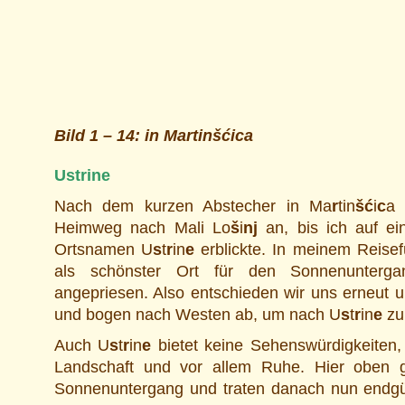
Bild 1 – 14: in Martin
š
ć
ica
Ustrine
Nach dem kurzen Abstecher in Ma
r
tin
šć
i
c
a 
Heimweg nach Mali Lo
š
i
nj
an, bis ich auf ei
Ortsnamen U
s
t
r
in
e
erblickte. In meinem Reisef
als schönster Ort für den Sonnenunterga
angepriesen. Also entschieden wir uns erneut u
und bogen nach Westen ab, um nach U
s
t
r
in
e
zu
Auch U
s
t
r
in
e
bietet keine Sehenswürdigkeiten, 
Landschaft und vor allem Ruhe. Hier oben 
Sonnenuntergang und traten danach nun endg