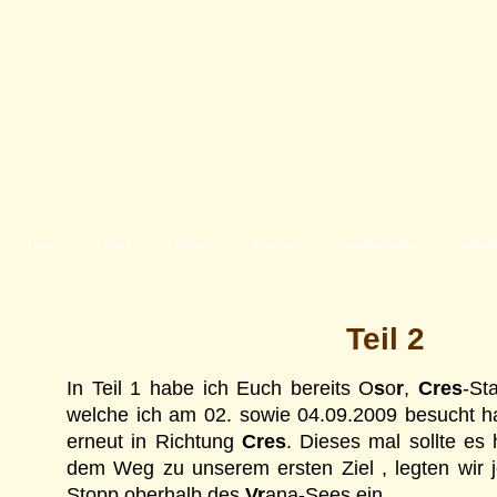
Home
Infos
Istrien
Kvarner
Norddalmatien
Mittel
Teil 2
In Teil 1 habe ich Euch bereits O
s
o
r
,
Cres
-St
welche ich am 02. sowie 04.09.2009 besucht ha
erneut in Richtung
Cres
. Dieses mal sollte es
dem Weg zu unserem ersten Ziel , legten wir 
Stopp oberhalb des
Vr
ana-Sees ein.