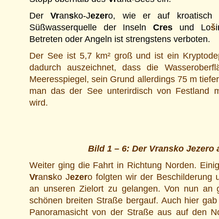
Der
Vr
an
s
ko-J
ezer
o, wie er auf kroatisch h
Süßwasserquelle der Inseln
Cres
und Lo
š
i
Betreten oder Angeln ist strengstens verboten.
Der See ist 5,7 km² groß und ist ein Kryptode
dadurch auszeichnet, dass die Wasserober
Meeresspiegel, sein Grund allerdings 75 m tiefer
man das der See unterirdisch von Festland m
wird.
Bild 1 – 6: Der Vransko Jezero 
Weiter ging die Fahrt in Richtung Norden. Eini
Vr
an
s
ko J
ezer
o folgten wir der Beschilderung
an unseren Zielort zu gelangen. Von nun an 
schönen breiten Straße bergauf. Auch hier ga
Panoramasicht von der Straße aus auf den 