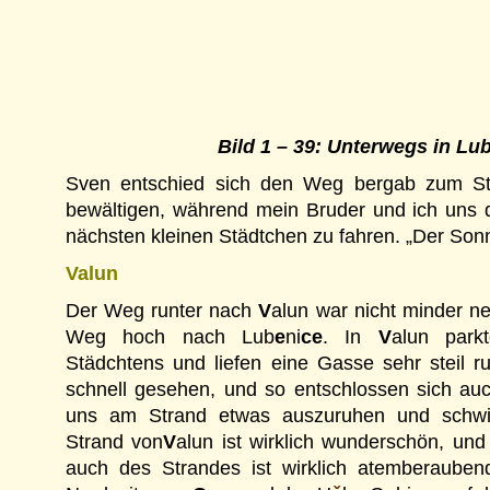
Bild 1 – 39: Unterwegs in Lu
Sven entschied sich den Weg bergab zum S
bewältigen, während mein Bruder und ich uns
nächsten kleinen Städtchen zu fahren. „Der Son
Valun
Der Weg runter nach
V
alun war nicht minder ne
Weg hoch nach Lub
e
ni
ce
. In
V
alun park
Städchtens und liefen eine Gasse sehr steil r
schnell gesehen, und so entschlossen sich au
uns am Strand etwas auszuruhen und schw
Strand von
V
alun ist wirklich wunderschön, und
auch des Strandes ist wirklich atemberauben