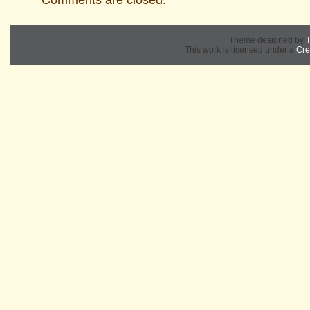
Comments are closed.
Theme designed by
T
This work is licensed under a
Cre