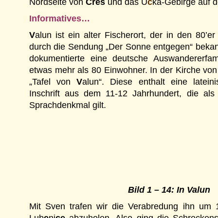
Nordseite von
Cres
und das U
č
ka-Gebirge auf 
Informatives…
V
alun ist ein alter Fischerort, der in den 80’e
durch die Sendung „Der Sonne entgegen“ beka
dokumentierte eine deutsche Auswandererfami
etwas mehr als 80 Einwohner. In der Kirche vo
„Tafel von
V
alun“. Diese enthalt eine latein
Inschrift aus dem 11-12 Jahrhundert, die als 
Sprachdenkmal gilt.
Bild 1 – 14: In Valun
Mit Sven trafen wir die Verabredung ihn um 