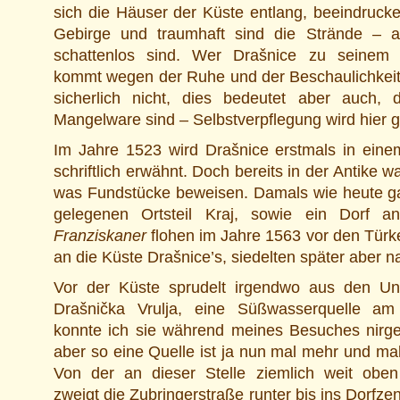
sich die Häuser der Küste entlang, beeindrucke
Gebirge und traumhaft sind die Strände – 
schattenlos sind. Wer Drašnice zu seinem Ur
kommt wegen der Ruhe und der Beschaulichkeit.
sicherlich nicht, dies bedeutet aber auch, 
Mangelware sind – Selbstverpflegung wird hier 
Im Jahre 1523 wird Drašnice erstmals in ein
schriftlich erwähnt. Doch bereits in der Antike
was Fundstücke beweisen. Damals wie heute g
gelegenen Ortsteil Kraj, sowie ein Dorf a
Franziskaner
flohen im Jahre 1563 vor den Türk
an die Küste Drašnice’s, siedelten später aber 
Vor der Küste sprudelt irgendwo aus den Un
Drašnička Vrulja, eine Süßwasserquelle am
konnte ich sie während meines Besuches nirg
aber so eine Quelle ist ja nun mal mehr und mal
Von der an dieser Stelle ziemlich weit oben
zweigt die Zubringerstraße runter bis ins Dorfz