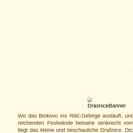
Home
Infos
Istrien
Kvarner
Norddalmatien
Mittel
Wo das Biokovo ins Rilić-Gebirge ausläuft, un
reichenden Feslwände beinahe senkrecht vom
liegt das kleine und beschauliche Drašnice. Di