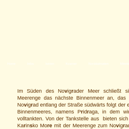
Home
Infos
Istrien
Kvarner
Norddalmatien
Mittel
Im Süden des No
v
ig
r
ader Meer schließt s
Meerenge das nächste Binnenmeer an, das
No
v
ig
r
ad entlang der Straße südwärts folgt der 
Binnenmeeres, namens P
r
id
r
aga, in dem wi
volltankten. Von der Tankstelle aus bieten sich
Ka
r
in
s
ko Mo
re
mit der Meerenge zum No
v
ig
r
a