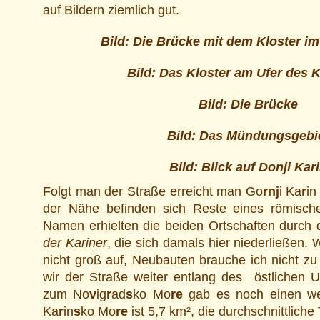
auf Bildern ziemlich gut.
Bild: Die Brücke mit dem Kloster i
Bild: Das Kloster am Ufer des K
Bild: Die Brücke
Bild: Das Mündungsgebi
Bild: Blick auf Donji Kar
Folgt man der Straße erreicht man Go
rnj
i Ka
r
in
der Nähe befinden sich Reste eines römisch
Namen erhielten die beiden Ortschaften durch
der Kariner
, die sich damals hier niederließen. W
nicht groß auf, Neubauten brauche ich nicht zu 
wir der Straße weiter entlang des östlichen 
zum No
v
ig
r
ad
s
ko Mo
re
gab es noch einen we
Ka
r
in
s
ko Mo
re
ist 5,7 km², die durchschnittliche