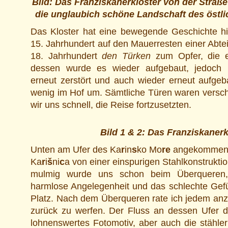
Bild: Das Franziskanerkloster von der Straß
die unglaubich schöne Landschaft des östl
Das Kloster hat eine bewegende Geschichte hi
15. Jahrhundert auf den Mauerresten einer Abtei e
18. Jahrhundert
den Türken
zum Opfer, die es
dessen wurde es wieder aufgebaut, jedoch 
erneut zerstört und auch wieder erneut aufgeb
wenig im Hof um. Sämtliche Türen waren versch
wir uns schnell, die Reise fortzusetzten.
Bild 1 & 2: Das Franziskanerk
Unten am Ufer des Ka
r
in
s
ko Mo
re
angekommen, 
Ka
r
i
š
ni
c
a von einer einspurigen Stahlkonstrukti
mulmig wurde uns schon beim Überqueren,
harmlose Angelegenheit und das schlechte Gef
Platz. Nach dem Überqueren rate ich jedem anz
zurück zu werfen. Der Fluss an dessen Ufer da
lohnenswertes Fotomotiv, aber auch die stähle