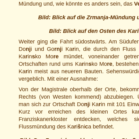
Mündung und, wie könnte es anders sein, das
V
Bild: Blick auf die Zrmanja-Mündung 
Bild:
Blick auf den Osten des Kar
Weiter ging die Fahrt südostwärts. Am Südufer
Do
nj
i und Go
rnj
i Ka
r
in, die durch den Fluss
Ka
r
in
s
ko Mo
re
mündet, voneinander getren
Ortschaften rund ums Ka
r
in
s
ko Mo
re
, bestehe
Ka
r
in meist aus neueren Bauten. Sehenswürdi
vergeblich. Mit einer Ausnahme:
Von der Magistrale oberhalb der Orte, bekom
Rechts (von Westen kommend) abzubiegen. Ü
man sich zur Ortschaft Do
nj
i Ka
r
in mit 101 Einw
Kurz vor erreichen des kleinen Ortes 
Franziskanerkloster entdecken, welches s
Flussmündung des Ka
r
i
š
ni
c
a befindet.