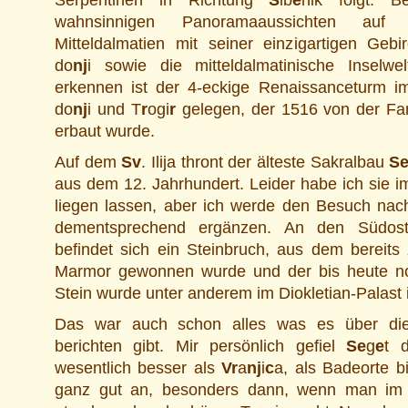
Serpentinen in Richtung
Š
ib
e
nik folgt. 
wahnsinnigen Panoramaaussichten auf
Mitteldalmatien mit seiner einzigartigen Gebi
do
nj
i sowie die mitteldalmatinische Inselw
erkennen ist der 4-eckige Renaissanceturm 
do
nj
i und T
r
ogi
r
gelegen, der 1516 von der Fa
erbaut wurde.
Auf dem
Sv
. Ilija thront der älteste Sakralbau
S
aus dem 12. Jahrhundert. Leider habe ich sie 
liegen lassen, aber ich werde den Besuch nac
dementsprechend ergänzen. An den Südo
befindet sich ein Steinbruch, aus dem bereits 
Marmor gewonnen wurde und der bis heute noc
Stein wurde unter anderem im Diokletian-Palast
Das war auch schon alles was es über d
berichten gibt. Mir persönlich gefiel
Se
g
e
t 
wesentlich besser als
Vr
a
nj
i
c
a, als Badeorte b
ganz gut an, besonders dann, wenn man im