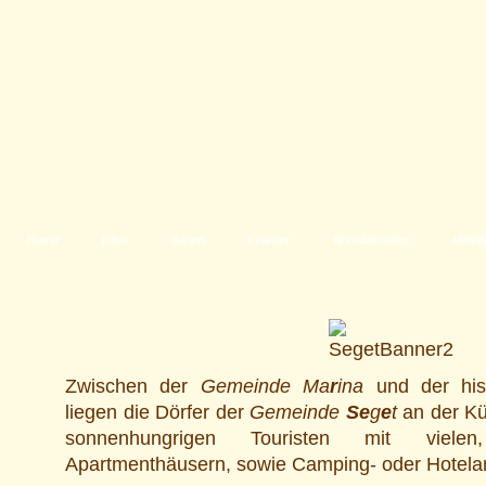
Home
Infos
Istrien
Kvarner
Norddalmatien
Mittel
Zwischen der
Gemeinde Ma
r
ina
und der hist
liegen die Dörfer der
Gemeinde
Se
g
e
t
an der Kü
sonnenhungrigen Touristen mit vielen
Apartmenthäusern, sowie Camping- oder Hotela