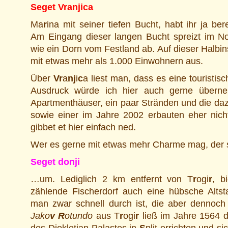
Seget Vranjica
Ma
r
ina mit seiner tiefen Bucht, habt ihr ja ber
Am Eingang dieser langen Bucht spreizt im No
wie ein Dorn vom Festland ab. Auf dieser Halbins
mit etwas mehr als 1.000 Einwohnern aus.
Über
Vr
a
nj
i
c
a liest man, dass es eine touristis
Ausdruck würde ich hier auch gerne übern
Apartmenthäuser, ein paar Stränden und die dazu
sowie einer im Jahre 2002 erbauten eher nich
gibbet et hier einfach ned.
Wer es gerne mit etwas mehr Charme mag, der s
Seget donji
…um. Lediglich 2 km entfernt von T
r
ogi
r
, b
zählende Fischerdorf auch eine hübsche Altsta
man zwar schnell durch ist, die aber dennoch 
Jako
v
R
otundo
aus T
r
ogi
r
ließ im Jahre 1564 d