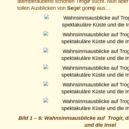
atemberaubend schönen T
r
ogi
r
sucht. Nun aber 
tollen Ausblicken von
Se
g
e
t go
rnj
i aus…
Bild 1 – 6: Wahnsinnsausblicke auf Trogir, d
und die Insel