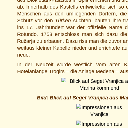
des Diokletian-Palastes in
S
plit errichten und s
ab. Innerhalb des Kastells entwickelte sich so 
Menschen aus den umliegenden Dörfern, die
Schutz vor den
Türken
suchten, bauten ihre tra
ins 17. Jahrhundert war der offizielle Name 
R
otundo. 1758 entschloss man sich dazu die
R
u
ž
a
r
ja zu erbauen. Dazu riss man die zuvor an
weitaus kleiner Kapelle nieder und errichtete a
neue.
In der Neuzeit wurde westlich vom alten Ka
Hotelanlange Trogirs – die Anlage Medena – au
Bild: Blick auf Seget Vranjica aus 