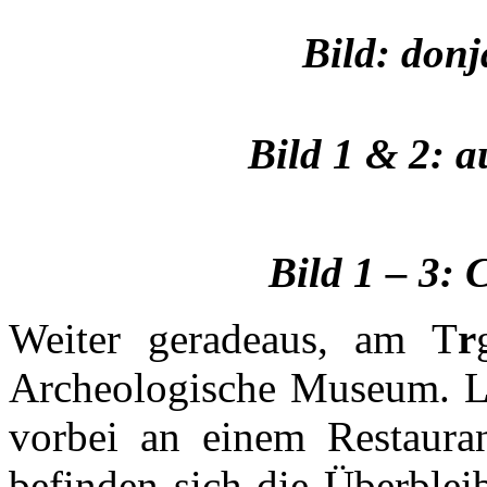
Bild: donj
Bild 1 & 2: a
Bild 1 – 3:
C
Weiter geradeaus, am T
r
Archeologische Museum. Li
vorbei an einem Restaur
befinden sich die Überblei