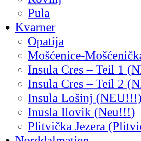
Pula
Kvarner
Opatija
Mošćenice-Mošćeničk
Insula Cres – Teil 1 (
Insula Cres – Teil 2 (
Insula Lošinj (NEU!!!
Inusla Ilovik (Neu!!!)
Plitvička Jezera (Plitv
Norddalmatien