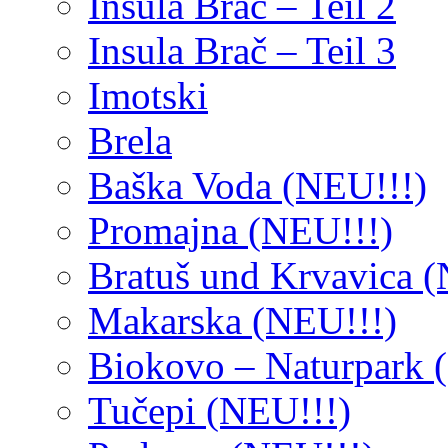
Insula Brač – Teil 2
Insula Brač – Teil 3
Imotski
Brela
Baška Voda (NEU!!!)
Promajna (NEU!!!)
Bratuš und Krvavica (
Makarska (NEU!!!)
Biokovo – Naturpark 
Tučepi (NEU!!!)