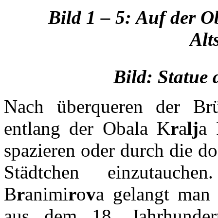
Bild 1 – 5: Auf der O
Alt
Bild: Statue
Nach überqueren der Br
entlang der Obala K
r
a
lj
a 
spazieren oder durch die do
Städtchen einzutauche
B
r
animi
r
o
v
a gelangt man 
aus dem 18. Jahrhunder