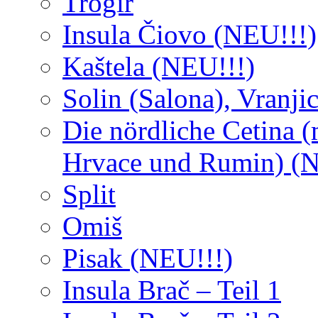
Trogir
Insula Čiovo (NEU!!!)
Kaštela (NEU!!!)
Solin (Salona), Vranji
Die nördliche Cetina (
Hrvace und Rumin) (N
Split
Omiš
Pisak (NEU!!!)
Insula Brač – Teil 1