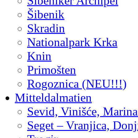
Šibeniker Archipel
Šibenik
Skradin
Nationalpark Krka
Knin
Primošten
Rogoznica (NEU!!!)
Mitteldalmatien
Sevid, Vinišće, Marina
Seget – Vranjica, Don