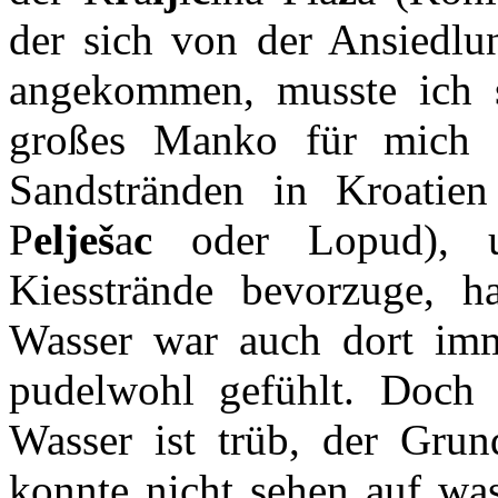
der sich von der Ansiedl
angekommen, musste ich sc
großes Manko für mich i
Sandstränden in Kroatie
P
elješ
a
c
oder Lopud), u
Kiesstrände bevorzuge, h
Wasser war auch dort imm
pudelwohl gefühlt. Doch
Wasser ist trüb, der Grun
konnte nicht sehen auf was