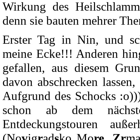
Wirkung des Heilschlamm
denn sie bauten mehrer Th
Erster Tag in Nin, und sc
meine Ecke!!! Anderen hing
gefallen, aus diesem Grun
davon abschrecken lassen, 
Aufgrund des Schocks :o))
schon ab dem nächst
Entdeckungstouren auße
(No
v
ig
r
ad
s
ko Mo
re
,
Zr
m