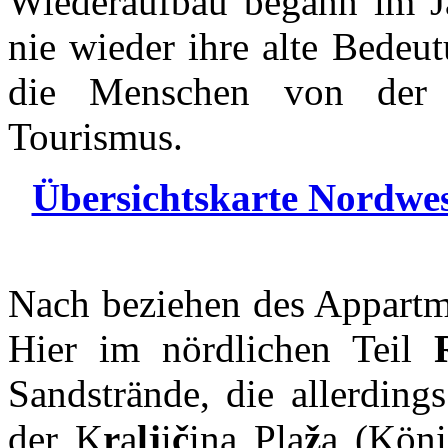
Wiederaufbau begann im Ja
nie wieder ihre alte Bedeu
die Menschen von der
Tourismus.
Übersichtskarte Nordwest
Nach beziehen des Appartme
Hier im nördlichen Teil
Sandstrände, die allerding
der K
r
a
lj
i
č
ina Pla
ž
a (Köni